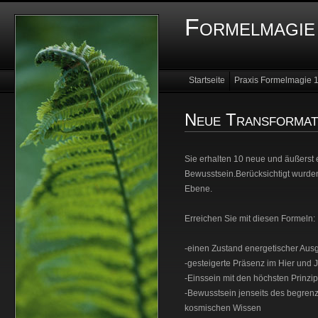
Formelmagie 
Startseite
Praxis Formelmagie 
Women´s Starlight
Franz Bardo
Neue Transformat
Sie erhalten 10 neue und äußerst 
Bewusstsein.Berücksichtigt wurden
Ebene.
Erreichen Sie mit diesen Formeln:
-einen Zustand energetischer Aus
-gesteigerte Präsenz im Hier und J
-Einssein mit den höchsten Prinz
-Bewusstsein jenseits des begren
kosmischen Wissen