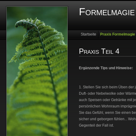
Formelmagie 
Startseite
Praxis Formelmagie
Franz Bar
Women�s Starlight
Praxis Teil 4
Ergänzende Tips und Hinweise:
1. Stellen Sie sich beim Üben der 
Duft- oder Nebelwolke oder Wärmes
auch Speisen oder Getränke mit j
persönlichen Wohnraum imprägnier
Sie das Gefühl, wenn Sie einen be
sicher und geborgen fühlen... W
Gegenteil der Fall ist.