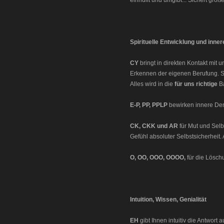
einhüllt und umgibt... Sichert gro
Spirituelle Entwicklung und inne
CY
bringt in direkten Kontakt mit
Erkennen der eigenen Berufung. Sie
Alles wird in die
für uns richtige
B
E-P, PP, PPLP
bewirken innere Dem
CK, CKK und AR
für Mut und Selb
Gefühl absoluter Selbstsicherheit.
O, OO, OOO, OOOO,
für die Lösch
Intuition, Wissen, Genialität
EH
gibt Ihnen intuitiv die Antwort 