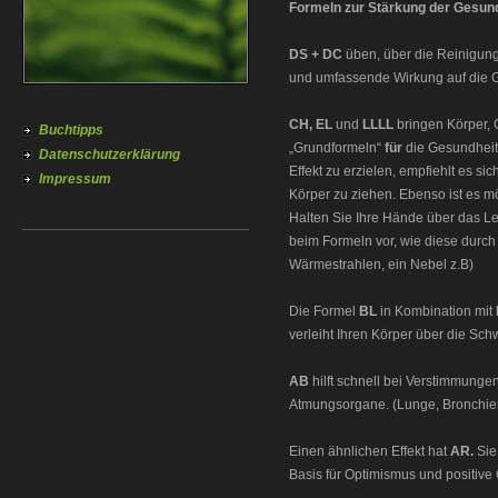
Formeln zur Stärkung der Gesun
DS + DC
üben, über die Reinigung
und umfassende Wirkung auf die G
CH, EL
und
LLLL
bringen Körper, 
Buchtipps
„Grundformeln“
für
die Gesundheit
Datenschutzerklärung
Effekt zu erzielen, empfiehlt es 
Impressum
Körper zu ziehen. Ebenso ist es m
Halten Sie Ihre Hände über das Le
beim Formeln vor, wie diese durch
Wärmestrahlen, ein Nebel z.B)
Die Formel
BL
in Kombination mit
verleiht Ihren Körper über die S
AB
hilft schnell bei Verstimmungen
Atmungsorgane. (Lunge, Bronchie
Einen ähnlichen Effekt hat
AR.
Sie
Basis für Optimismus und positive 