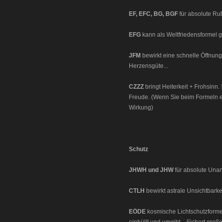
EF, EFC, BG, BGF
für absolute Ru
EFG
kann als Weltfriedensformel ge
JFM
bewirkt eine schnelle Öffnung
Herzensgüte...
CZZZ
bringt Heiterkeit + Frohsinn
Freude. (Wenn Sie beim Formeln ei
Wirkung)
Schutz
JHWH und JHW
für absolute Unan
CTLH
bewirkt astrale Unsichtbarkei
EÖDE
kosmische Lichtschutzformel