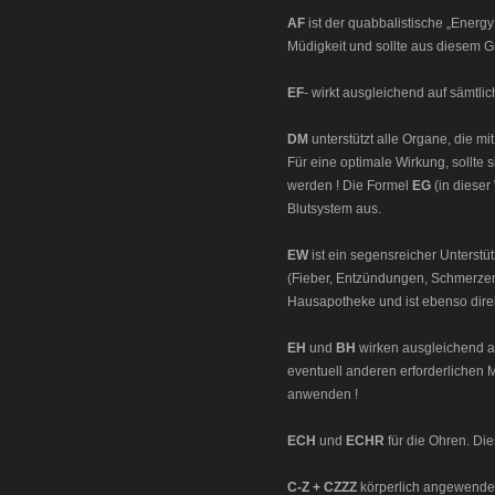
AF
ist der quabbalistische „Energy
Müdigkeit und sollte aus diesem 
EF
- wirkt ausgleichend auf sämtl
DM
unterstützt alle Organe, die m
Für eine optimale Wirkung, sollte 
werden ! Die Formel
EG
(in dieser
Blutsystem aus.
EW
ist ein segensreicher Unterstüt
(Fieber, Entzündungen, Schmerze
Hausapotheke und ist ebenso dire
EH
und
BH
wirken ausgleichend a
eventuell anderen erforderlichen
anwenden !
ECH
und
ECHR
für die Ohren. Di
C-Z + CZZZ
körperlich angewendet,