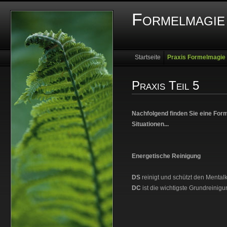
Formelmagie 
Startseite
Praxis Formelmagie
Franz Bar
Women�s Starlight
Praxis Teil 5
Nachfolgend finden Sie eine For
Situationen...
Energetische Reinigung
DS
reinigt und schützt den Mental
DC
ist die wichtigste Grundreinig