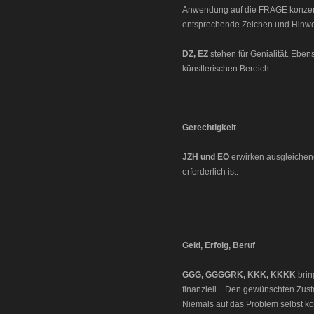
Anwendung auf die FRAGE konzentr
entsprechende Zeichen und Hinwei
DZ, EZ
stehen für Genialität. Ebe
künstlerischen Bereich.
Gerechtigkeit
JZH und EO
erwirken ausgleichend
erforderlich ist.
Geld, Erfolg, Beruf
GGG, GGGGRK, KKK, KKKK
brin
finanziell... Den gewünschten Zus
Niemals auf das Problem selbst kon